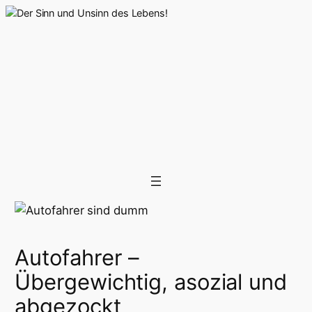
Zum
Inhalt
springen
Autofahrer –
Übergewichtig, asozial und
abgezockt